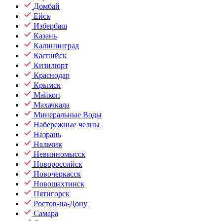
Домбай
Ейск
Избербаш
Казань
Калининград
Каспийск
Кизилюрт
Краснодар
Крымск
Майкоп
Махачкала
Минеральные Воды
Набережные челны
Назрань
Нальчик
Невинномысск
Новороссийск
Новочеркасск
Новошахтинск
Пятигорск
Ростов-на-Дону
Самара