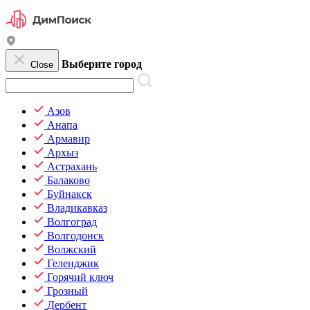
Выберите город
Close
Азов
Анапа
Армавир
Архыз
Астрахань
Балаково
Буйнакск
Владикавказ
Волгоград
Волгодонск
Волжский
Геленджик
Горячий ключ
Грозный
Дербент