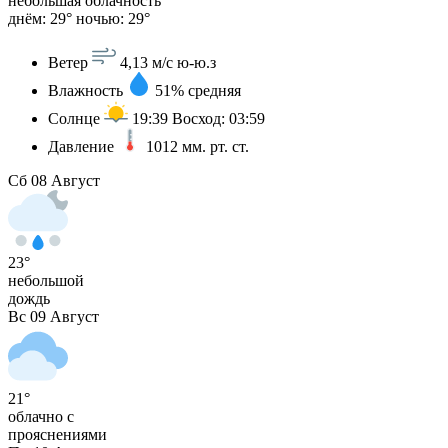
небольшая облачность
днём: 29°
ночью: 29°
Ветер
4,13 м/с
ю-ю.з
Влажность
51%
средняя
Солнце
19:39
Восход: 03:59
Давление
1012
мм. рт. ст.
Сб
08 Август
23°
небольшой
дождь
Вс
09 Август
21°
облачно с
прояснениями