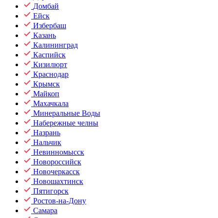
Домбай
Ейск
Избербаш
Казань
Калининград
Каспийск
Кизилюрт
Краснодар
Крымск
Майкоп
Махачкала
Минеральные Воды
Набережные челны
Назрань
Нальчик
Невинномысск
Новороссийск
Новочеркасск
Новошахтинск
Пятигорск
Ростов-на-Дону
Самара