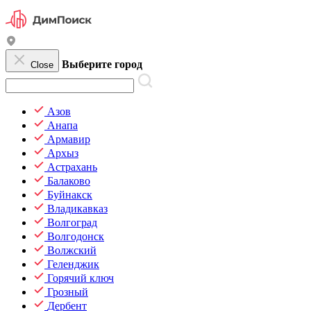
Выберите город
Close
Азов
Анапа
Армавир
Архыз
Астрахань
Балаково
Буйнакск
Владикавказ
Волгоград
Волгодонск
Волжский
Геленджик
Горячий ключ
Грозный
Дербент