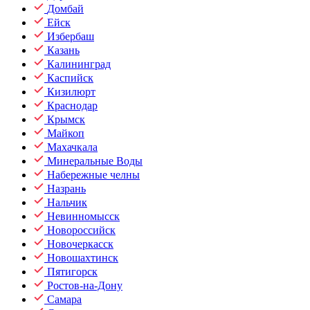
Домбай
Ейск
Избербаш
Казань
Калининград
Каспийск
Кизилюрт
Краснодар
Крымск
Майкоп
Махачкала
Минеральные Воды
Набережные челны
Назрань
Нальчик
Невинномысск
Новороссийск
Новочеркасск
Новошахтинск
Пятигорск
Ростов-на-Дону
Самара