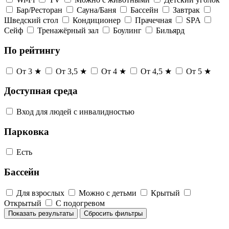
Бар/Ресторан
Сауна/Баня
Бассейн
Завтрак
Шведский стол
Кондиционер
Прачечная
SPA
Сейф
Тренажёрный зал
Боулинг
Бильярд
По рейтингу
От 3 ★
От 3,5 ★
От 4 ★
От 4,5 ★
От 5 ★
Доступная среда
Вход для людей с инвалидностью
Парковка
Есть
Бассейн
Для взрослых
Можно с детьми
Крытый
Открытый
С подогревом
Показать результаты
Сбросить фильтры