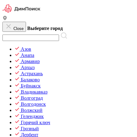
Выберите город
Close
Азов
Анапа
Армавир
Архыз
Астрахань
Балаково
Буйнакск
Владикавказ
Волгоград
Волгодонск
Волжский
Геленджик
Горячий ключ
Грозный
Дербент