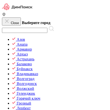
Выберите город
Close
Азов
Анапа
Армавир
Архыз
Астрахань
Балаково
Буйнакск
Владикавказ
Волгоград
Волгодонск
Волжский
Геленджик
Горячий ключ
Грозный
Дербент