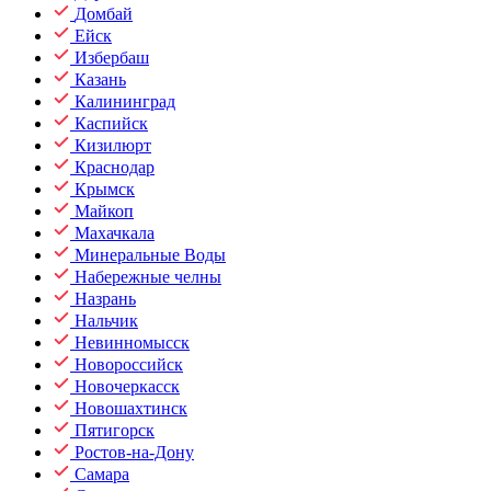
Домбай
Ейск
Избербаш
Казань
Калининград
Каспийск
Кизилюрт
Краснодар
Крымск
Майкоп
Махачкала
Минеральные Воды
Набережные челны
Назрань
Нальчик
Невинномысск
Новороссийск
Новочеркасск
Новошахтинск
Пятигорск
Ростов-на-Дону
Самара