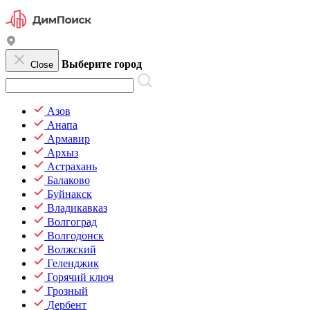
Выберите город
Close
Азов
Анапа
Армавир
Архыз
Астрахань
Балаково
Буйнакск
Владикавказ
Волгоград
Волгодонск
Волжский
Геленджик
Горячий ключ
Грозный
Дербент