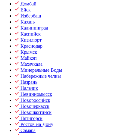
Домбай
Ейск
Избербаш
Казань
Калининград
Каспийск
Кизилюрт
Краснодар
Крымск
Майкоп
Махачкала
Минеральные Воды
Набережные челны
Назрань
Нальчик
Невинномысск
Новороссийск
Новочеркасск
Новошахтинск
Пятигорск
Ростов-на-Дону
Самара