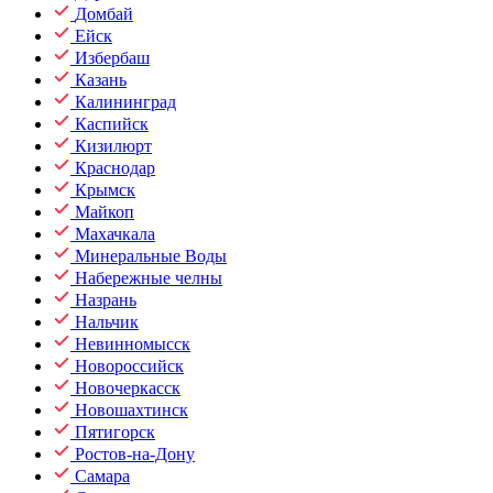
Домбай
Ейск
Избербаш
Казань
Калининград
Каспийск
Кизилюрт
Краснодар
Крымск
Майкоп
Махачкала
Минеральные Воды
Набережные челны
Назрань
Нальчик
Невинномысск
Новороссийск
Новочеркасск
Новошахтинск
Пятигорск
Ростов-на-Дону
Самара