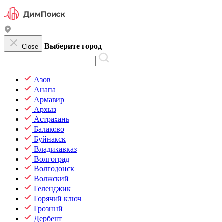
Выберите город
Close
Азов
Анапа
Армавир
Архыз
Астрахань
Балаково
Буйнакск
Владикавказ
Волгоград
Волгодонск
Волжский
Геленджик
Горячий ключ
Грозный
Дербент