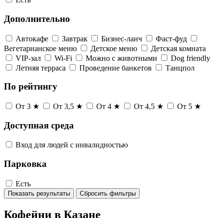
Дополнительно
Автокафе
Завтрак
Бизнес-ланч
Фаст-фуд
Вегетарианское меню
Детское меню
Детская комната
VIP-зал
Wi-Fi
Можно с животными
Dog friendly
Летняя терраса
Проведение банкетов
Танцпол
По рейтингу
От 3 ★
От 3,5 ★
От 4 ★
От 4,5 ★
От 5 ★
Доступная среда
Вход для людей с инвалидностью
Парковка
Есть
Показать результаты
Сбросить фильтры
Кофейни в Казане