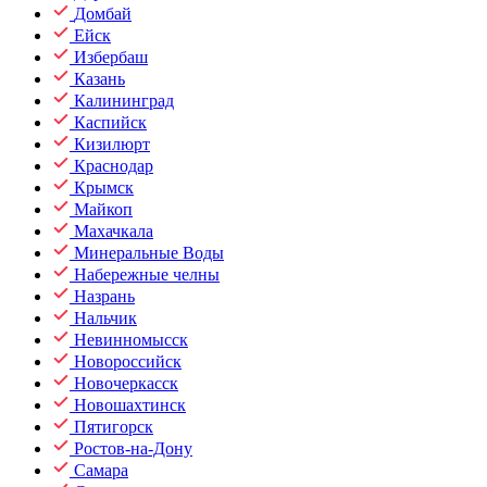
Домбай
Ейск
Избербаш
Казань
Калининград
Каспийск
Кизилюрт
Краснодар
Крымск
Майкоп
Махачкала
Минеральные Воды
Набережные челны
Назрань
Нальчик
Невинномысск
Новороссийск
Новочеркасск
Новошахтинск
Пятигорск
Ростов-на-Дону
Самара