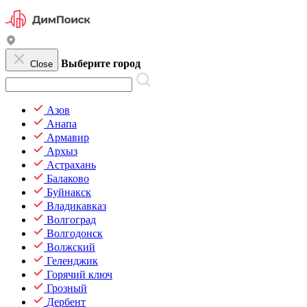
Выберите город
Close
Азов
Анапа
Армавир
Архыз
Астрахань
Балаково
Буйнакск
Владикавказ
Волгоград
Волгодонск
Волжский
Геленджик
Горячий ключ
Грозный
Дербент