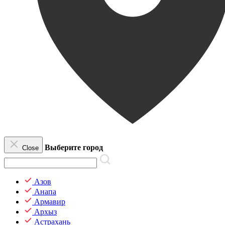
Выберите город
Close
Азов
Анапа
Армавир
Архыз
Астрахань