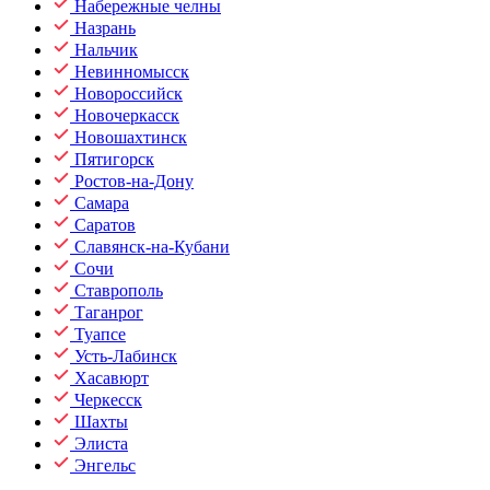
Набережные челны
Назрань
Нальчик
Невинномысск
Новороссийск
Новочеркасск
Новошахтинск
Пятигорск
Ростов-на-Дону
Самара
Саратов
Славянск-на-Кубани
Сочи
Ставрополь
Таганрог
Туапсе
Усть-Лабинск
Хасавюрт
Черкесск
Шахты
Элиста
Энгельс