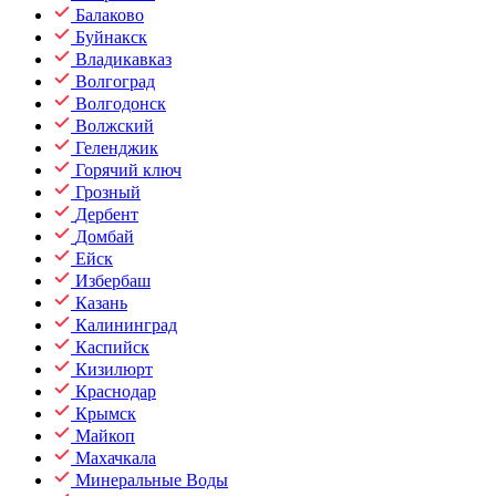
Балаково
Буйнакск
Владикавказ
Волгоград
Волгодонск
Волжский
Геленджик
Горячий ключ
Грозный
Дербент
Домбай
Ейск
Избербаш
Казань
Калининград
Каспийск
Кизилюрт
Краснодар
Крымск
Майкоп
Махачкала
Минеральные Воды