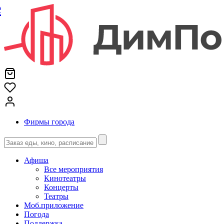
е
Фирмы города
Афиша
Все мероприятия
Кинотеатры
Концерты
Театры
Моб.приложение
Погода
Поддержка