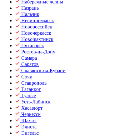
Набережные челны
Назрань
Нальчик
Невинномысск
Новороссийск
Новочеркасск
Новошахтинск
Пятигорск
Ростов-на-Дону
Самара
Саратов
Славянск-на-Кубани
Сочи
Ставрополь
Таганрог
Туапсе
Усть-Лабинск
Хасавюрт
Черкесск
Шахты
Элиста
Энгельс