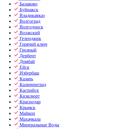
Балаково
Буйнакск
Владикавказ
Волгоград
Волгодонск
Волжский
Геленджик
Горячий ключ
Грозный
Дербент
Домбай
Ейск
Избербаш
Казань
Калининград
Каспийск
Кизилюрт
Краснодар
Крымск
Майкоп
Махачкала
Минеральные Воды