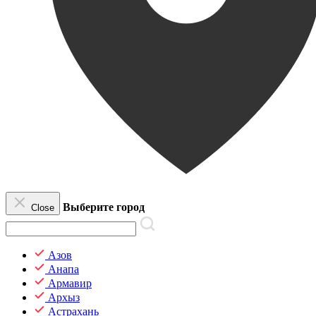
Выберите город
Close
Азов
Анапа
Армавир
Архыз
Астрахань