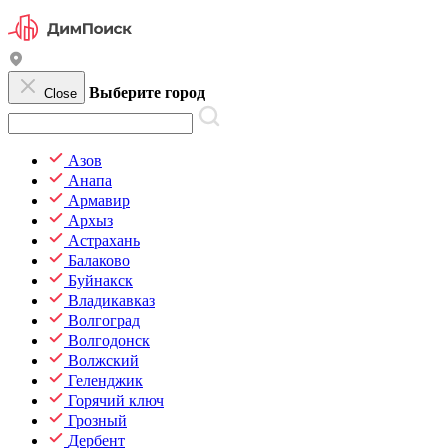
Выберите город
Close
Азов
Анапа
Армавир
Архыз
Астрахань
Балаково
Буйнакск
Владикавказ
Волгоград
Волгодонск
Волжский
Геленджик
Горячий ключ
Грозный
Дербент