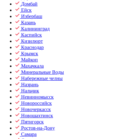
Домбай
Ейск
Избербаш
Казань
Калининград
Каспийск
Кизилюрт
Краснодар
Крымск
Майкоп
Махачкала
Минеральные Воды
Набережные челны
Назрань
Нальчик
Невинномысск
Новороссийск
Новочеркасск
Новошахтинск
Пятигорск
Ростов-на-Дону
Самара