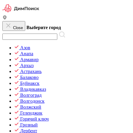
Выберите город
Close
Азов
Анапа
Армавир
Архыз
Астрахань
Балаково
Буйнакск
Владикавказ
Волгоград
Волгодонск
Волжский
Геленджик
Горячий ключ
Грозный
Дербент