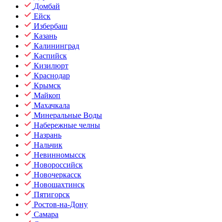
Домбай
Ейск
Избербаш
Казань
Калининград
Каспийск
Кизилюрт
Краснодар
Крымск
Майкоп
Махачкала
Минеральные Воды
Набережные челны
Назрань
Нальчик
Невинномысск
Новороссийск
Новочеркасск
Новошахтинск
Пятигорск
Ростов-на-Дону
Самара