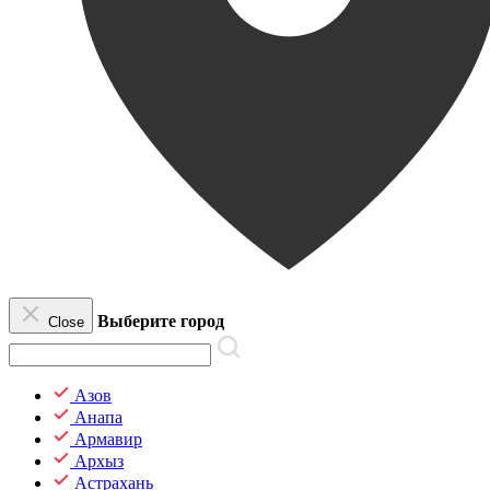
Выберите город
Close
Азов
Анапа
Армавир
Архыз
Астрахань