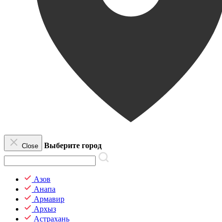
Выберите город
Close
Азов
Анапа
Армавир
Архыз
Астрахань