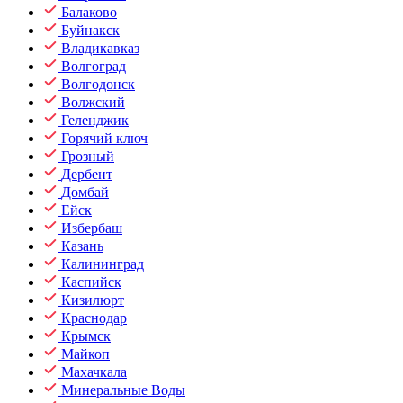
Балаково
Буйнакск
Владикавказ
Волгоград
Волгодонск
Волжский
Геленджик
Горячий ключ
Грозный
Дербент
Домбай
Ейск
Избербаш
Казань
Калининград
Каспийск
Кизилюрт
Краснодар
Крымск
Майкоп
Махачкала
Минеральные Воды