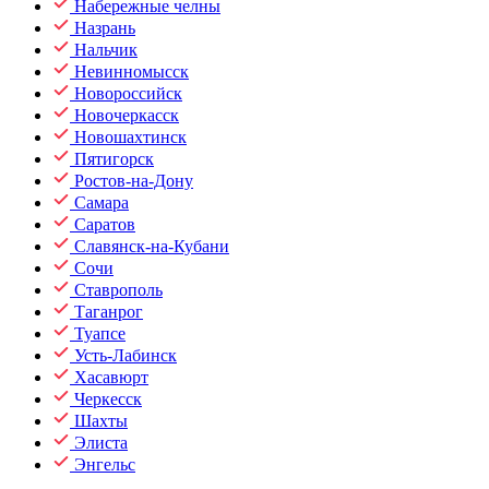
Набережные челны
Назрань
Нальчик
Невинномысск
Новороссийск
Новочеркасск
Новошахтинск
Пятигорск
Ростов-на-Дону
Самара
Саратов
Славянск-на-Кубани
Сочи
Ставрополь
Таганрог
Туапсе
Усть-Лабинск
Хасавюрт
Черкесск
Шахты
Элиста
Энгельс