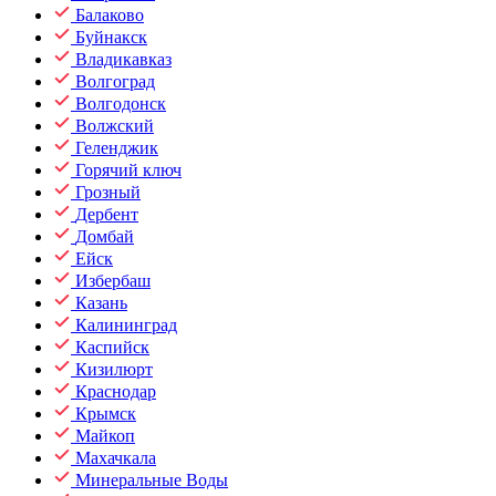
Балаково
Буйнакск
Владикавказ
Волгоград
Волгодонск
Волжский
Геленджик
Горячий ключ
Грозный
Дербент
Домбай
Ейск
Избербаш
Казань
Калининград
Каспийск
Кизилюрт
Краснодар
Крымск
Майкоп
Махачкала
Минеральные Воды