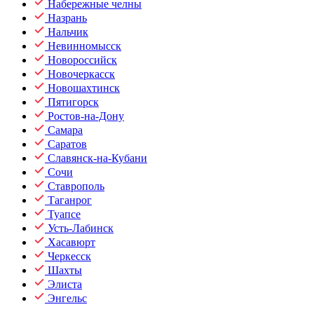
Набережные челны
Назрань
Нальчик
Невинномысск
Новороссийск
Новочеркасск
Новошахтинск
Пятигорск
Ростов-на-Дону
Самара
Саратов
Славянск-на-Кубани
Сочи
Ставрополь
Таганрог
Туапсе
Усть-Лабинск
Хасавюрт
Черкесск
Шахты
Элиста
Энгельс