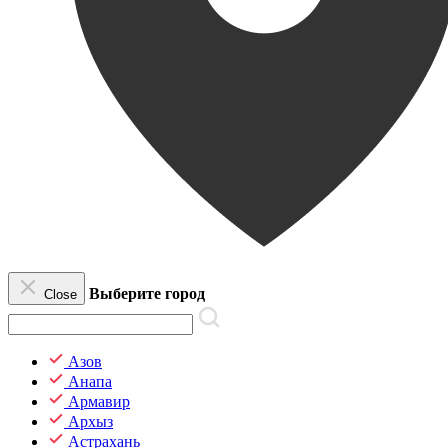
Выберите город
Close
Азов
Анапа
Армавир
Архыз
Астрахань