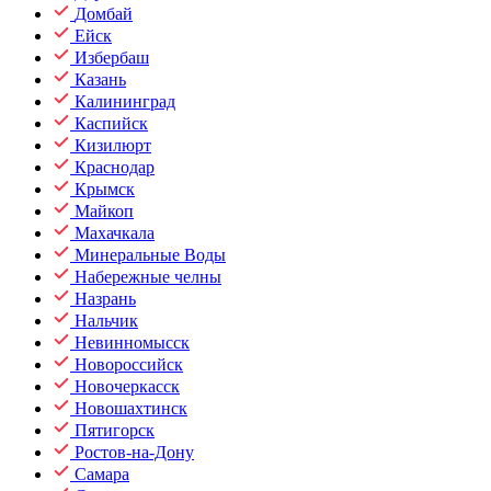
Домбай
Ейск
Избербаш
Казань
Калининград
Каспийск
Кизилюрт
Краснодар
Крымск
Майкоп
Махачкала
Минеральные Воды
Набережные челны
Назрань
Нальчик
Невинномысск
Новороссийск
Новочеркасск
Новошахтинск
Пятигорск
Ростов-на-Дону
Самара