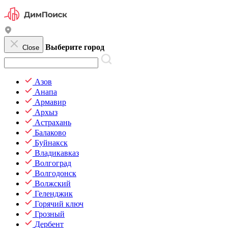
Выберите город
Close
Азов
Анапа
Армавир
Архыз
Астрахань
Балаково
Буйнакск
Владикавказ
Волгоград
Волгодонск
Волжский
Геленджик
Горячий ключ
Грозный
Дербент