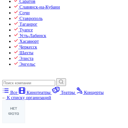
Саратов
Славянск-на-Кубани
Сочи
Ставрополь
Таганрог
Туапсе
Усть-Лабинск
Хасавюрт
Черкесск
Шахты
Элиста
Энгельс
Все
Кинотеатры
Театры
Концерты
К списку организаций