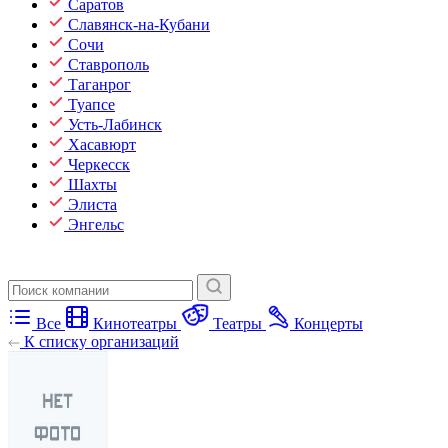
Саратов
Славянск-на-Кубани
Сочи
Ставрополь
Таганрог
Туапсе
Усть-Лабинск
Хасавюрт
Черкесск
Шахты
Элиста
Энгельс
Все
Кинотеатры
Театры
Концерты
К списку организаций