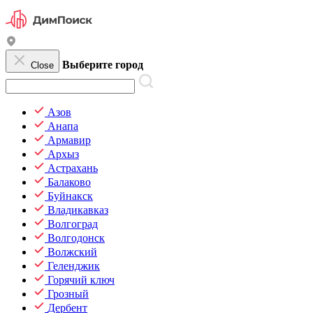
Выберите город
Close
Азов
Анапа
Армавир
Архыз
Астрахань
Балаково
Буйнакск
Владикавказ
Волгоград
Волгодонск
Волжский
Геленджик
Горячий ключ
Грозный
Дербент