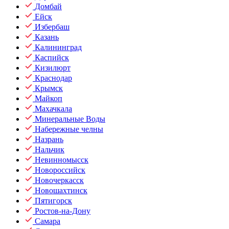
Домбай
Ейск
Избербаш
Казань
Калининград
Каспийск
Кизилюрт
Краснодар
Крымск
Майкоп
Махачкала
Минеральные Воды
Набережные челны
Назрань
Нальчик
Невинномысск
Новороссийск
Новочеркасск
Новошахтинск
Пятигорск
Ростов-на-Дону
Самара