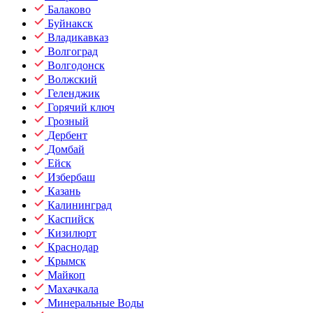
Балаково
Буйнакск
Владикавказ
Волгоград
Волгодонск
Волжский
Геленджик
Горячий ключ
Грозный
Дербент
Домбай
Ейск
Избербаш
Казань
Калининград
Каспийск
Кизилюрт
Краснодар
Крымск
Майкоп
Махачкала
Минеральные Воды