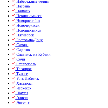
Набережные челны
Назрань
Нальчик
Невинномысск
Новороссийск
Новочеркасск
Новошахтинск
Пятигорск
Ростов-на-Дону
Самара
Саратов
Славянск-на-Кубани
Сочи
Ставрополь
Таганрог
Туапсе
Усть-Лабинск
Хасавюрт
Черкесск
Шахты
Элиста
Энгельс