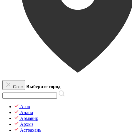
Выберите город
Close
Азов
Анапа
Армавир
Архыз
Астрахань