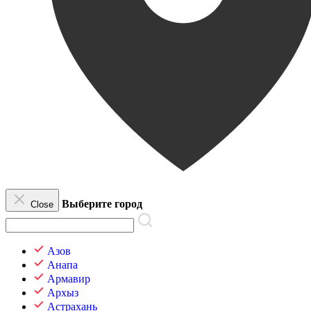
Выберите город
Close
Азов
Анапа
Армавир
Архыз
Астрахань