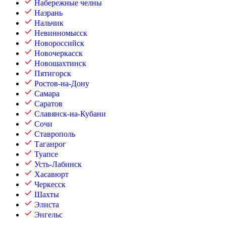
Набережные челны
Назрань
Нальчик
Невинномысск
Новороссийск
Новочеркасск
Новошахтинск
Пятигорск
Ростов-на-Дону
Самара
Саратов
Славянск-на-Кубани
Сочи
Ставрополь
Таганрог
Туапсе
Усть-Лабинск
Хасавюрт
Черкесск
Шахты
Элиста
Энгельс