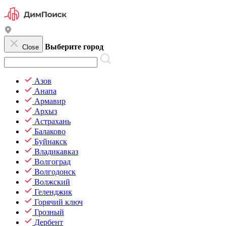
Выберите город
Close
Азов
Анапа
Армавир
Архыз
Астрахань
Балаково
Буйнакск
Владикавказ
Волгоград
Волгодонск
Волжский
Геленджик
Горячий ключ
Грозный
Дербент