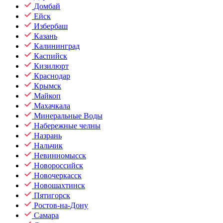
Домбай
Ейск
Избербаш
Казань
Калининград
Каспийск
Кизилюрт
Краснодар
Крымск
Майкоп
Махачкала
Минеральные Воды
Набережные челны
Назрань
Нальчик
Невинномысск
Новороссийск
Новочеркасск
Новошахтинск
Пятигорск
Ростов-на-Дону
Самара