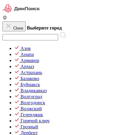
Выберите город
Close
Азов
Анапа
Армавир
Архыз
Астрахань
Балаково
Буйнакск
Владикавказ
Волгоград
Волгодонск
Волжский
Геленджик
Горячий ключ
Грозный
Дербент