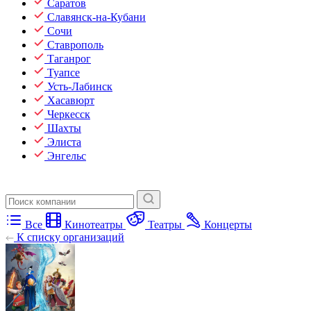
Саратов
Славянск-на-Кубани
Сочи
Ставрополь
Таганрог
Туапсе
Усть-Лабинск
Хасавюрт
Черкесск
Шахты
Элиста
Энгельс
Все
Кинотеатры
Театры
Концерты
К списку организаций