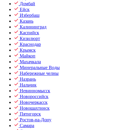
Домбай
Ейск
Избербаш
Казань
Калининград
Каспийск
Кизилюрт
Краснодар
Крымск
Майкоп
Махачкала
Минеральные Воды
Набережные челны
Назрань
Нальчик
Невинномысск
Новороссийск
Новочеркасск
Новошахтинск
Пятигорск
Ростов-на-Дону
Самара