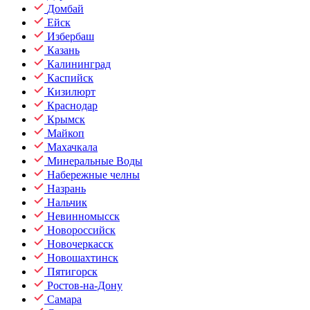
Домбай
Ейск
Избербаш
Казань
Калининград
Каспийск
Кизилюрт
Краснодар
Крымск
Майкоп
Махачкала
Минеральные Воды
Набережные челны
Назрань
Нальчик
Невинномысск
Новороссийск
Новочеркасск
Новошахтинск
Пятигорск
Ростов-на-Дону
Самара