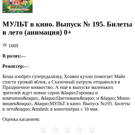
МУЛЬТ в кино. Выпуск № 195. Билеты
в лето (анимация) 0+
1669
В ролях:
---
Режиссер:
---
Кеша изобрёл суперудалялку, Хозяин кухни помогает Майе
спасти урожай яблок, а Сказочный патруль отправился в
Праздничное княжество. А ещё в выпуске маленьких
зрителей ждут новые серии &laquo;Горошка и
компании&raquo;, &laquo;Цветняшек&raquo; и &laquo; Мини-
мишек&raquo;. &laquo;МУЛЬТ в кино. Выпуск №195. Билеты
в лето&raquo; &mdash; в кинотеатрах с 16 мая.
Оценка касанием: