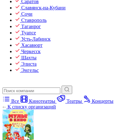
Саратов
Славянск-на-Кубани
Сочи
Ставрополь
Таганрог
Туапсе
Усть-Лабинск
Хасавюрт
Черкесск
Шахты
Элиста
Энгельс
Все
Кинотеатры
Театры
Концерты
К списку организаций