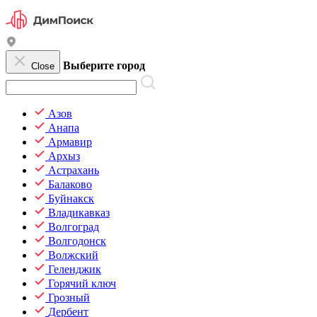
Выберите город
Close
Азов
Анапа
Армавир
Архыз
Астрахань
Балаково
Буйнакск
Владикавказ
Волгоград
Волгодонск
Волжский
Геленджик
Горячий ключ
Грозный
Дербент