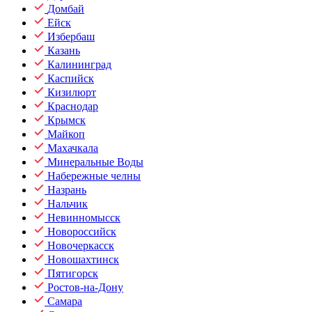
Домбай
Ейск
Избербаш
Казань
Калининград
Каспийск
Кизилюрт
Краснодар
Крымск
Майкоп
Махачкала
Минеральные Воды
Набережные челны
Назрань
Нальчик
Невинномысск
Новороссийск
Новочеркасск
Новошахтинск
Пятигорск
Ростов-на-Дону
Самара