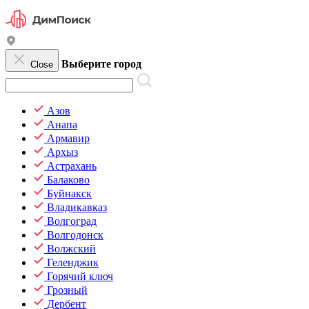
Выберите город
Close
Азов
Анапа
Армавир
Архыз
Астрахань
Балаково
Буйнакск
Владикавказ
Волгоград
Волгодонск
Волжский
Геленджик
Горячий ключ
Грозный
Дербент